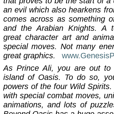
that proves to be the start of a
an evil which also hearkens fr
comes across as something o
and the Arabian Knights. A t
great character art and animat
special moves. Not many ene
great graphics.
www.GenesisPr
As Prince Ali, you are out to
island of Oasis. To do so, you
powers of the four Wild Spirit
with special combat moves, uni
animations, and lots of puzzl
Beyond Oasis has a huge assort