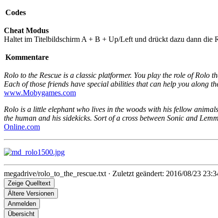
Codes
Cheat Modus
Haltet im Titelbildschirm A + B + Up/Left und drückt dazu dann die Re
Kommentare
Rolo to the Rescue is a classic platformer. You play the role of Rolo 
Each of those friends have special abilities that can help you along t
www.Mobygames.com
Rolo is a little elephant who lives in the woods with his fellow anima
the human and his sidekicks. Sort of a cross between Sonic and Lem
Online.com
megadrive/rolo_to_the_rescue.txt
· Zuletzt geändert: 2016/08/23 23:3
Zeige Quelltext
Ältere Versionen
Anmelden
Übersicht