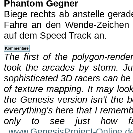
Phantom Gegner
Biege rechts ab anstelle gerad
Fahre an den Wende-Zeichen v
auf dem Speed Track an.
Kommentare
The first of the polygon-rende
took the arcades by storm. Jus
sophisticated 3D racers can be
of texture mapping. It may loo
the Genesis version isn't the b
everything's here that I remembe
only to see just how f
www.GenesisProject-Online.d