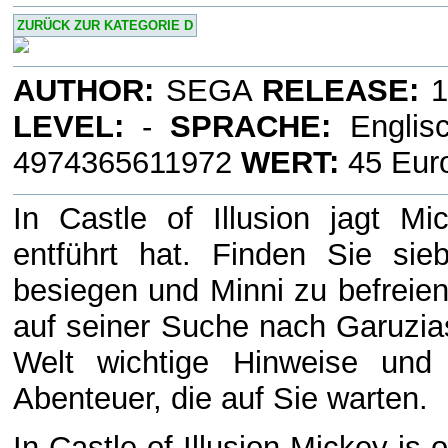
ZURÜCK ZUR KATEGORIE D
AUTHOR:
SEGA
RELEASE:
1
LEVEL:
-
SPRACHE:
Englis
4974365611972
WERT:
45 Eur
In Castle of Illusion jagt Mi
entführt hat. Finden Sie si
besiegen und Minni zu befreien
auf seiner Suche nach Garuzia
Welt wichtige Hinweise und 
Abenteuer, die auf Sie warten.
In Castle of Illusion Mickey is 