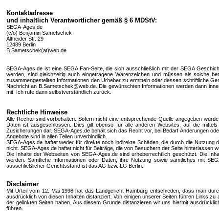
Kontaktadresse
und inhaltlich Verantwortlicher gemäß § 6 MDStV:
SEGA-Ages.de
(c/o) Benjamin Sametschek
Altheider Str. 29
12489 Berlin
B.Sametschek(at)web.de
SEGA-Ages.de ist eine SEGA Fan-Seite, die sich ausschließlich mit der SEGA Geschichte 
werden, sind gleichzeitig auch eingetragene Warenzeichen und müssen als solche betra
zusammengestellten Informationen den Urheber zu ermitteln oder dessen schriftliche Geneh
Nachricht an B.Sametschek@web.de. Die gewünschten Informationen werden dann innerhalb 
mit. Ich rufe dann selbstverständlich zurück.
Rechtliche Hinweise
Alle Rechte sind vorbehalten. Sofern nicht eine entsprechende Quelle angegeben wurde, s
Daten ist ausgeschlossen. Dies gilt ebenso für alle anderen Websites, auf die mittels
Zusicherungen dar. SEGA-Ages.de behält sich das Recht vor, bei Bedarf Änderungen ode
Angebote sind in allen Teilen unverbindlich.
SEGA-Ages.de haftet weder für direkte noch indirekte Schäden, die durch die Nutzung 
nicht. SEGA-Ages.de haftet nicht für Beiträge, die von Besuchern der Seite hinterlassen 
Die Inhalte der Webseiten von SEGA-Ages.de sind urheberrechtlich geschützt. Die Inhal
werden. Sämtliche Informationen oder Daten, ihre Nutzung sowie sämtliches mit SEG
ausschließlicher Gerichtsstand ist das AG bzw. LG Berlin.
Disclaimer
Mit Urteil vom 12. Mai 1998 hat das Landgericht Hamburg entschieden, dass man durch 
ausdrücklich von diesen Inhalten distanziert. Von einigen unserer Seiten führen Links zu a
der gelinkten Seiten haben. Aus diesem Grunde distanzieren wir uns hiermit ausdrücklich vo
führen
.