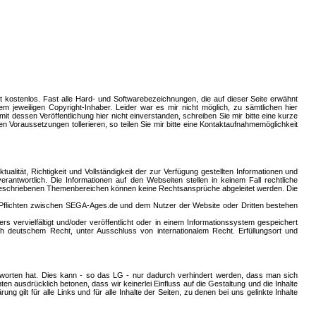
tt kostenlos. Fast alle Hard- und Softwarebezeichnungen, die auf dieser Seite erwähnt
 jeweiligen Copyright-Inhaber. Leider war es mir nicht möglich, zu sämtlichen hier
t dessen Veröffentlichung hier nicht einverstanden, schreiben Sie mir bitte eine kurze
Voraussetzungen tollerieren, so teilen Sie mir bitte eine Kontaktaufnahmemöglichkeit
lität, Richtigkeit und Vollständigkeit der zur Verfügung gestellten Informationen und
rantwortlich. Die Informationen auf den Webseiten stellen in keinem Fall rechtliche
r beschriebenen Themenbereichen können keine Rechtsansprüche abgeleitet werden. Die
d Pflichten zwischen SEGA-Ages.de und dem Nutzer der Website oder Dritten bestehen
 vervielfältigt und/oder veröffentlicht oder in einem Informationssystem gespeichert
 deutschem Recht, unter Ausschluss von internationalem Recht. Erfüllungsort und
ntworten hat. Dies kann - so das LG - nur dadurch verhindert werden, dass man sich
ten ausdrücklich betonen, dass wir keinerlei Einfluss auf die Gestaltung und die Inhalte
g gilt für alle Links und für alle Inhalte der Seiten, zu denen bei uns gelinkte Inhalte