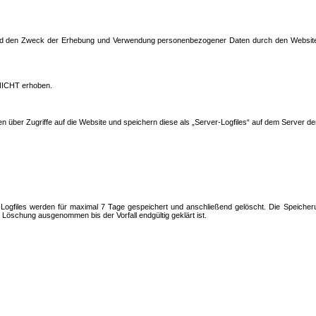
und den Zweck der Erhebung und Verwendung personenbezogener Daten durch den Websitebet
NICHT erhoben.
en über Zugriffe auf die Website und speichern diese als „Server-Logfiles“ auf dem Server d
Logfiles werden für maximal 7 Tage gespeichert und anschließend gelöscht. Die Speicheru
öschung ausgenommen bis der Vorfall endgültig geklärt ist.