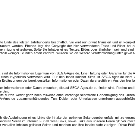
Ende des letzten Jahrhunderts beschäftigt. Sie wird rein privat finanziert und ist komple
chtet werden. Ebenso liegt das Copyright der hier verwendeten Texte und Bilder bei dem
migung einzuholen. Sollte Sie Inhaber eines Textes, Bildes oder ähnlichem sein und sind mi
weniger Stunden sofort entfernt. Würden Sie die weitere Veröffentlichung unter gewissen 
ind die Informationen Eigentum von SEGA-Ages.de. Eine Haftung oder Garantie für die Aktua
 eines Hyperlinks verwiesen wird. Für den Inhalt solcher Sites ist SEGA-Ages.de nicht ve
r Ergänzungen der bereit gestellten Informationen oder Daten durchzuführen. Aus den hie
der Informationen oder Daten entstehen, die auf SEGA-Ages.de zu finden sind. Rechte un
werden.
te dürfen weder ganz noch teilweise ohne vorherige schriftliche Genehmigung des Urhebers
A-Ages.de zusammenhängendes Tun, Dulden oder Unterlassen unterliegen ausschließlich
die Ausbringung eines Links die Inhalte der gelinkten Seite gegebenenfalls mit zu vera
nderen Seiten im Internet. Für all diese Links, sowie Links aus unseren Foren gilt: Wir möch
n allen Inhalten gelinkter Seiten und machen uns ihre Inhalte nicht zu eigen. Diese Erklärun