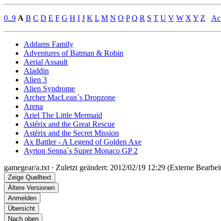
0..9
A
B
C
D
E
F
G
H
I
J
K
L
M
N
O
P
Q
R
S
T
U
V
W
X
Y
Z
Ac
Addams Family
Adventures of Batman & Robin
Aerial Assault
Aladdin
Alien 3
Alien Syndrome
Archer MacLean´s Dropzone
Arena
Ariel The Little Mermaid
Astérix and the Great Rescue
Astérix and the Secret Mission
Ax Battler - A Legend of Golden Axe
Ayrton Senna´s Super Monaco GP 2
gamegear/a.txt
· Zuletzt geändert: 2012/02/19 12:29 (Externe Bearbei
Zeige Quelltext
Ältere Versionen
Anmelden
Übersicht