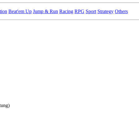
tion
Beat'em Up
Jump & Run
Racing
RPG
Sport
Strategy
Others
tung)